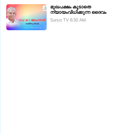
മുഖപക്ഷം കൂടാതെ
ന്യായംവിധിക്കുന്ന ദൈവം
Surya TV 6:30 AM