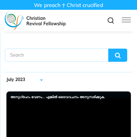
We preach
Christ crucified
July 2023
അനു​ഗ്രഹം വേണം... എങ്കിൽ ദൈവവചനം അനുസരിക്കുക.