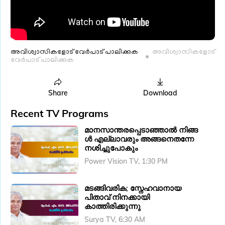
അവിശ്വാസികളോട് വേർപാട് പാലിക്കുക
അവിശ്വാസികളോട്
വേർപാട് പാലിക്കുക
Share
Download
Recent TV Programs
മാനസാന്തരപ്പെടാഞ്ഞാൽ നിങ്ങ
ൾ എല്ലാവരും അങ്ങനെതന്നേ
നശിച്ചുപോകും
Power Vision TV, 1:30 PM
മടങ്ങിവരിക; സ്നേഹവാനായ
പിതാവ് നിനക്കായി
കാത്തിരിക്കുന്നു
Surya TV, 6:30 AM