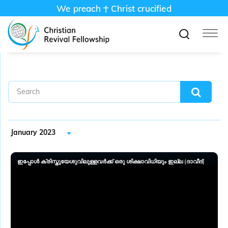
We preach
Christ crucified
January 2023
ഇപ്പോൾ ക്രിസ്തുയേശുവിലുള്ളവർക്ക് ഒരു ശിക്ഷാവിധിയും ഇല്ല (ദാവീദ്)