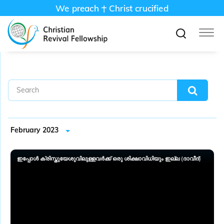
We preach
Christ crucified
February 2023
ഇപ്പോൾ ക്രിസ്തുയേശുവിലുള്ളവർക്ക് ഒരു ശിക്ഷാവിധിയും ഇല്ല (ദാവീദ്)