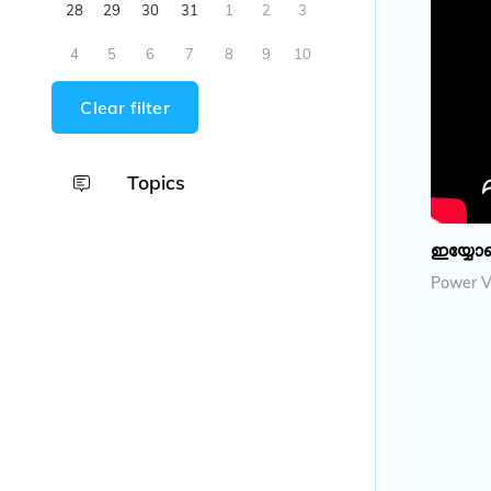
28
29
30
31
1
2
3
4
5
6
7
8
9
10
Clear filter
Topics
ഇയ്യോബ
Power Vi