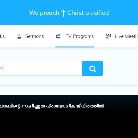
We preach
Christ crucified
ks
Sermons
TV Programs
Live Meeti
ോബിന്റെ സഹിഷ്ണുത പ്രായോ​ഗിക ജീവിതത്തിൽ