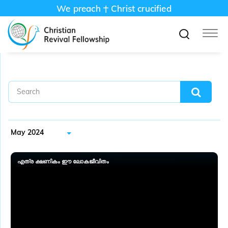
We preach
Christ crucified
May 2024
എത്ര ക്ഷണികം ഈ ലോകജീവിതം