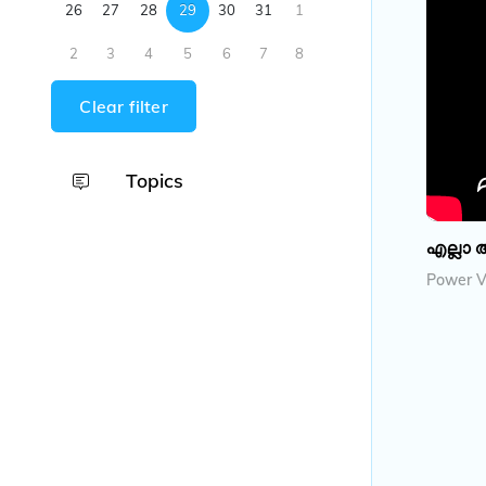
26
27
28
29
30
31
1
2
3
4
5
6
7
8
Clear filter
Topics
എല്ലാ 
Power Vi