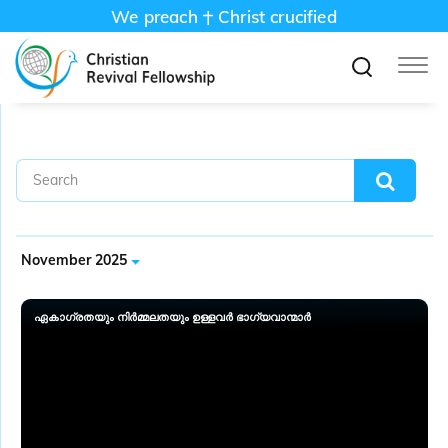
We preach
Christ crucified
November 2025
ഏകാ​ഗ്രതയും നിർമ്മലതയും ഉള്ളവർ ഭാ​ഗ്യവാന്മാർ