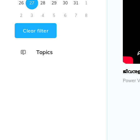
26
27
28
29
30
31
1
2
3
4
5
6
7
8
Clear filter
Topics
ജീവനുള്
Power Vi