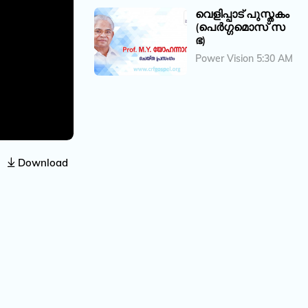
വെളിപ്പാട് പുസ്തകം
(പെര്‍ഗ്ഗമൊസ്‌ സ
ഭ)
Power Vision 5:30 AM
Download