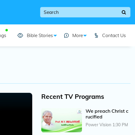
ngs
Bible Stories
More
Contact Us
Recent TV Programs
We preach Christ c
rucified
Power Vision 1:30 PM