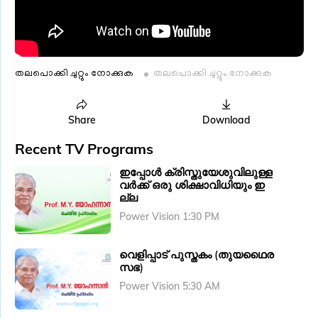
തലപൊക്കി ചുറ്റും നോക്കുക
തലപൊക്കി ചുറ്റും നോക്കുക
Share
Download
Recent TV Programs
ഇപ്പോൾ ക്രിസ്തുയേശുവിലുള്ള
വർക്ക് ഒരു ശിക്ഷാവിധിയും ഇ
ല്ല
Power Vision 1:30 PM
വെളിപ്പാട് പുസ്തകം (തുയഥൈര
സഭ)
Power Vision 5:30 AM