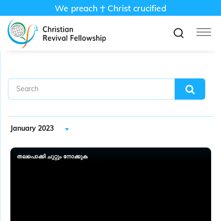
We preach
Christ crucified
January 2023
തലപൊക്കി ചുറ്റും നോക്കുക