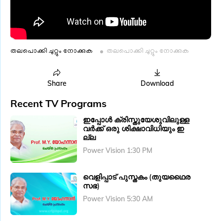
തലപൊക്കി ചുറ്റും നോക്കുക
തലപൊക്കി ചുറ്റും നോക്കുക
Share
Download
Recent TV Programs
ഇപ്പോൾ ക്രിസ്തുയേശുവിലുള്ള
വർക്ക് ഒരു ശിക്ഷാവിധിയും ഇ
ല്ല
Power Vision 1:30 PM
വെളിപ്പാട് പുസ്തകം (തുയഥൈര
സഭ)
Power Vision 5:30 AM