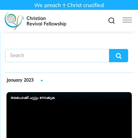
We preach
Christ crucified
January 2023
തലപൊക്കി ചുറ്റും നോക്കുക