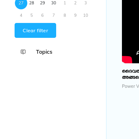
27
28
29
30
1
2
3
4
5
6
7
8
9
10
Clear filter
Topics
ദൈവത്തി
അങ്ങന
Power Vi