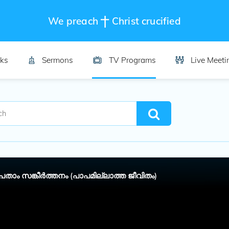
We preach
Christ crucified
ks
Sermons
TV Programs
Live Meeti
താം സങ്കീർത്തനം (പാപമില്ലാത്ത ജീവിതം)