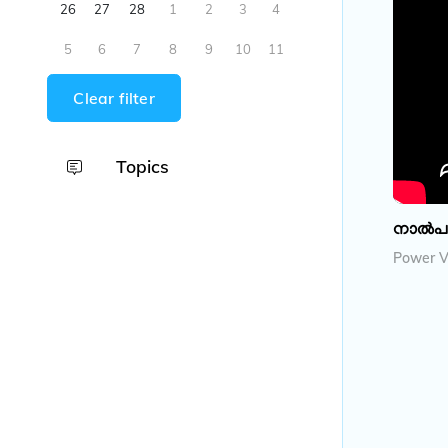
26
27
28
1
2
3
4
5
6
7
8
9
10
11
Clear filter
Topics
നാൽപതാ
Power V