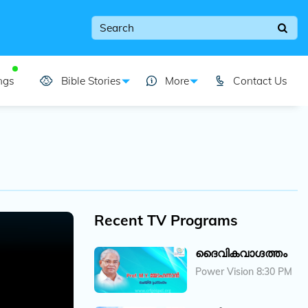
ngs
Bible Stories
More
Contact Us
Recent TV Programs
ദൈവികവാഗ്ദത്തം
Power Vision 8:30 PM