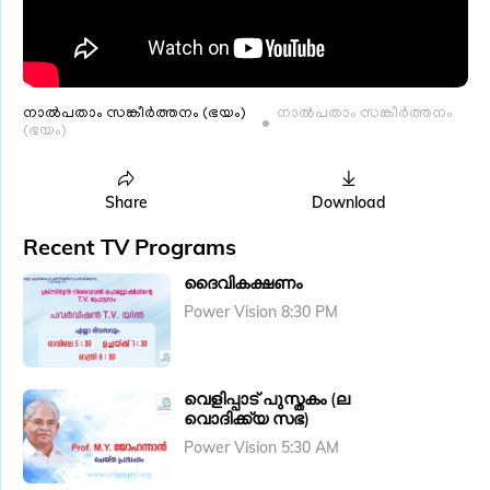
നാൽപതാം സങ്കീർത്തനം (ഭയം)
നാൽപതാം സങ്കീർത്തനം
(ഭയം)
Share
Download
Recent TV Programs
ദൈവികക്ഷണം
Power Vision 8:30 PM
വെളിപ്പാട് പുസ്തകം (ല
വൊദിക്ക്യ സഭ)
Power Vision 5:30 AM