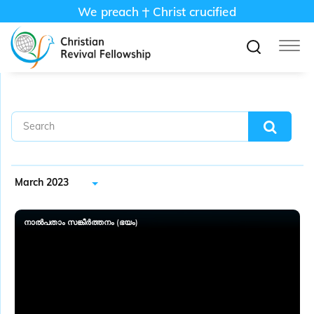
We preach
Christ crucified
March 2023
നാൽപതാം സങ്കീർത്തനം (ഭയം)