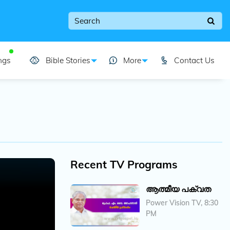
ngs
Bible Stories
More
Contact Us
Recent TV Programs
ആത്മീയ പക്വത
Power Vision TV, 8:30
PM