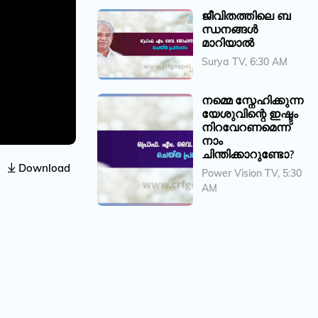
ജീവിതത്തിലെ ബ
ന്ധനങ്ങൾ
മാറിയാൽ
Surya TV, 6:30 AM
നമ്മെ സ്നേഹിക്കുന്ന
യേശുവിന്റെ ഇഷ്ടം
നിറവേറണമെന്ന്
നാം
ചിന്തിക്കാറുണ്ടോ?
Download
Power Vision TV, 5:30
AM