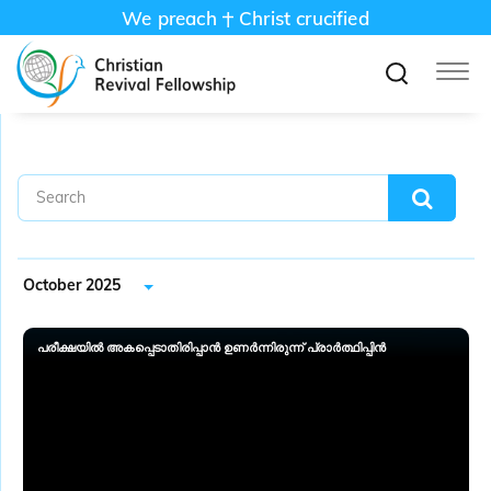
We preach
Christ crucified
October 2025
പരീക്ഷയിൽ അകപ്പെടാതിരിപ്പാൻ ഉണർന്നിരുന്ന് പ്രാർത്ഥിപ്പിൻ