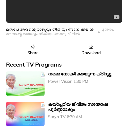
മുൻപേ അവന്റെ രാജ്യവും നീതിയും അന്വേഷിപ്പിൻ
മുൻപേ
അവന്റെ രാജ്യവും നീതിയും അന്വേഷിപ്പിൻ
Share
Download
Recent TV Programs
നമ്മെ നോക്കി കരയുന്ന ക്രിസ്തു
Power Vision 1:30 PM
കയ്പ്പേറിയ ജീവിതം സന്തോഷ
പൂർണ്ണമാകും
Surya TV 6:30 AM