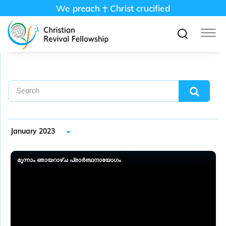
We preach
Christ crucified
January 2023
മൂന്നാം ഞായറാഴ്ച പ്രാർത്ഥനായോഗം