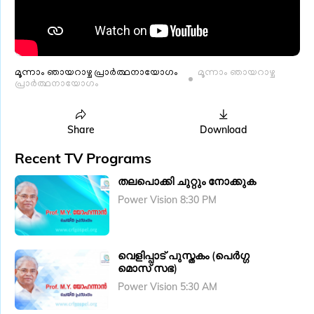
മൂന്നാം ഞായറാഴ്ച പ്രാർത്ഥനായോഗം
മൂന്നാം ഞായറാഴ്ച
പ്രാർത്ഥനായോഗം
Share
Download
Recent TV Programs
തലപൊക്കി ചുറ്റും നോക്കുക
Power Vision 8:30 PM
വെളിപ്പാട് പുസ്തകം (പെര്‍ഗ്ഗ
മൊസ്‌ സഭ)
Power Vision 5:30 AM