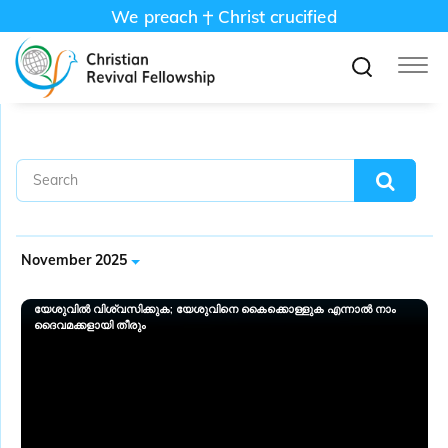
We preach
Christ crucified
November 2025
യേശുവിൽ വിശ്വസിക്കുക; യേശുവിനെ കൈക്കൊള്ളുക എന്നാൽ നാം
ദൈവമക്കളായി തീരും