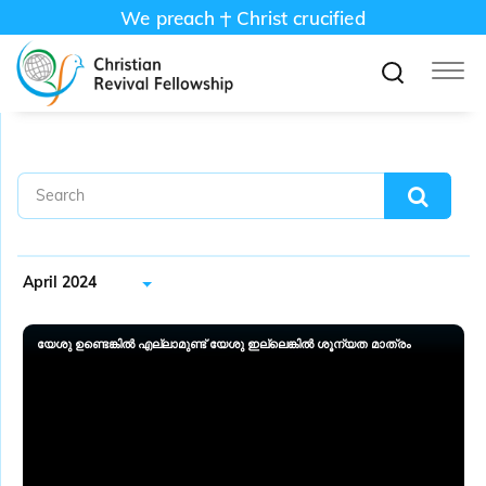
We preach
Christ crucified
April 2024
യേശു ഉണ്ടെങ്കിൽ എല്ലാമുണ്ട് യേശു ഇല്ലെങ്കിൽ ശൂന്യത മാത്രം