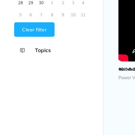
28
29
30
1
2
3
4
5
6
7
8
9
10
11
Clear filter
Topics
ലോകമയത
Power Vi