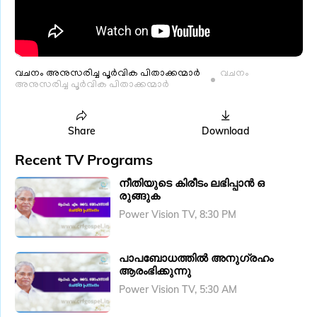
വചനം അനുസരിച്ച പൂർവിക പിതാക്കന്മാർ
വചനം
അനുസരിച്ച പൂർവിക പിതാക്കന്മാർ
Share
Download
Recent TV Programs
നീതിയുടെ കിരീടം ലഭിപ്പാൻ ഒ
രുങ്ങുക
Power Vision TV, 8:30 PM
പാപബോധത്തിൽ അനുഗ്രഹം
ആരംഭിക്കുന്നു
Power Vision TV, 5:30 AM