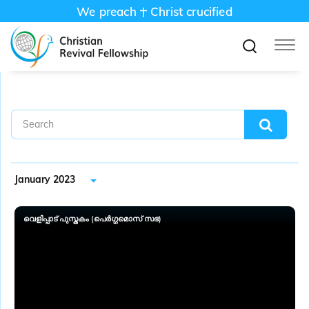
We preach
Christ crucified
January 2023
വെളിപ്പാട് പുസ്തകം (പെര്‍ഗ്ഗമൊസ്‌ സഭ)