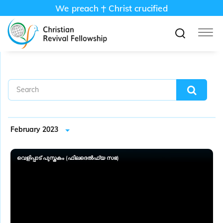
We preach
Christ crucified
February 2023
വെളിപ്പാട് പുസ്തകം (ഫിലദെൽഫ്യ സഭ)