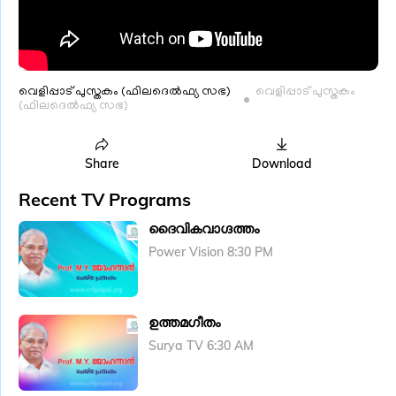
വെളിപ്പാട് പുസ്തകം (ഫിലദെൽഫ്യ സഭ)
വെളിപ്പാട് പുസ്തകം
(ഫിലദെൽഫ്യ സഭ)
Share
Download
Recent TV Programs
ദൈവികവാഗ്ദത്തം
Power Vision 8:30 PM
ഉത്തമഗീതം
Surya TV 6:30 AM