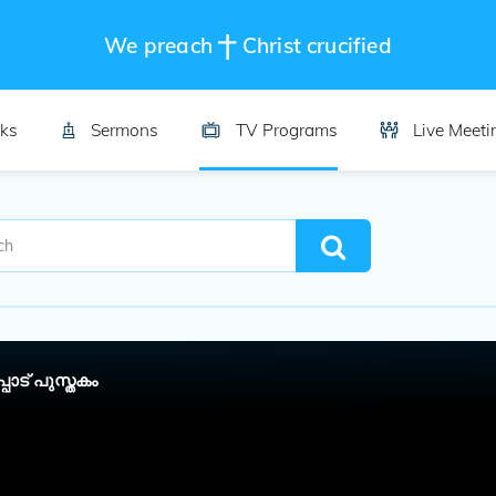
We preach
Christ crucified
ks
Sermons
TV Programs
Live Meeti
്പാട് പുസ്തകം