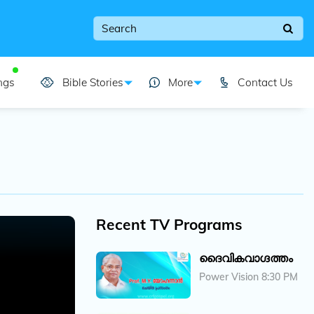
ngs
Bible Stories
More
Contact Us
Recent TV Programs
ദൈവികവാ​ഗ്ദത്തം
Power Vision 8:30 PM