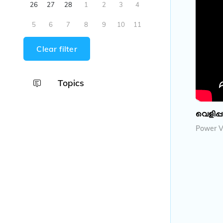
26
27
28
1
2
3
4
5
6
7
8
9
10
11
Clear filter
Topics
വെളിപ്പ
Power V