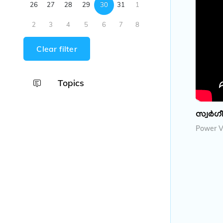
26
27
28
29
30
31
1
2
3
4
5
6
7
8
Clear filter
Topics
സ്വർ​ഗ
Power Vi