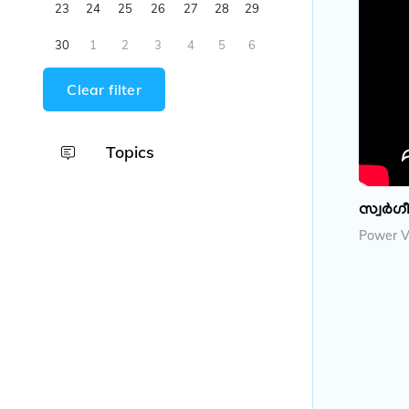
23
24
25
26
27
28
29
30
1
2
3
4
5
6
Clear filter
Topics
സ്വർ​ഗ
Power Vi