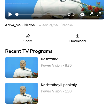
l
a
24:54
y
P
S
P
E
l
e
I
n
മനുഷ്യരെ പിടിക്കുക
മനുഷ്യരെ പിടിക്കുക
a
t
P
t
y
t
e
Share
Download
i
r
Recent TV Programs
n
f
g
u
Kashtatha
s
l
Power Vision - 8:30
l
s
c
Kashtathayil pankaly
r
Power Vision - 1:30
e
e
n