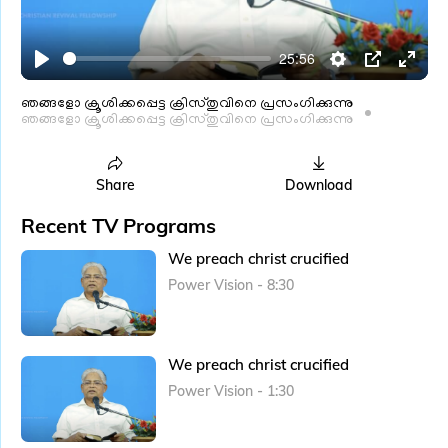
l
a
25:56
y
P
S
P
E
l
e
I
n
ഞങ്ങളോ ക്രൂശിക്കപ്പെട്ട ക്രിസ്തുവിനെ പ്രസംഗിക്കുന്നു
ഞങ്ങളോ ക്രൂശിക്കപ്പെട്ട ക്രിസ്തുവിനെ പ്രസംഗിക്കുന്നു
a
t
P
t
y
t
e
i
r
Share
Download
n
f
Recent TV Programs
g
u
We preach christ crucified
s
l
Power Vision - 8:30
l
s
c
We preach christ crucified
r
e
Power Vision - 1:30
e
n