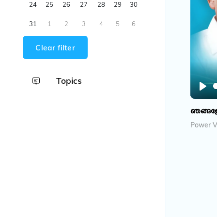
24
25
26
27
28
29
30
31
1
2
3
4
5
6
Clear filter
Topics
P
l
ഞങ്ങളോ 
a
Power Vi
y