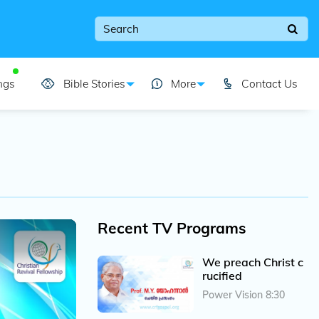
ngs
Bible Stories
More
Contact Us
Recent TV Programs
We preach Christ c
rucified
Power Vision 8:30