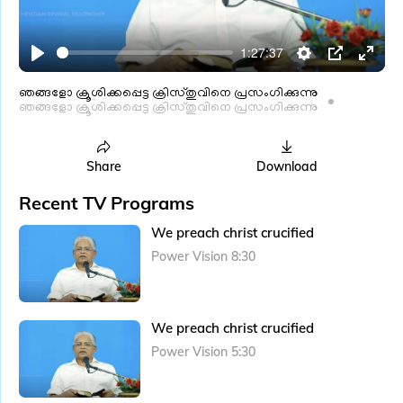
l
a
1:27:37
y
P
S
P
E
l
e
I
n
ഞങ്ങളോ ക്രൂശിക്കപ്പെട്ട ക്രിസ്തുവിനെ പ്രസംഗിക്കുന്നു
ഞങ്ങളോ ക്രൂശിക്കപ്പെട്ട ക്രിസ്തുവിനെ പ്രസംഗിക്കുന്നു
a
t
P
t
y
t
e
i
r
Share
Download
n
f
Recent TV Programs
g
u
We preach christ crucified
s
l
Power Vision 8:30
l
s
c
We preach christ crucified
r
e
Power Vision 5:30
e
n