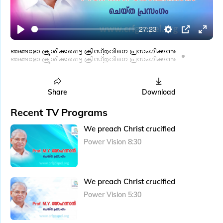
l
a
27:23
y
P
S
P
E
l
e
I
n
ഞങ്ങളോ ക്രൂശിക്കപ്പെട്ട ക്രിസ്തുവിനെ പ്രസംഗിക്കുന്നു
ഞങ്ങളോ ക്രൂശിക്കപ്പെട്ട ക്രിസ്തുവിനെ പ്രസംഗിക്കുന്നു
a
t
P
t
y
t
e
i
r
Share
Download
n
f
Recent TV Programs
g
u
We preach Christ crucified
s
l
Power Vision 8:30
l
s
c
We preach Christ crucified
r
e
Power Vision 5:30
e
n