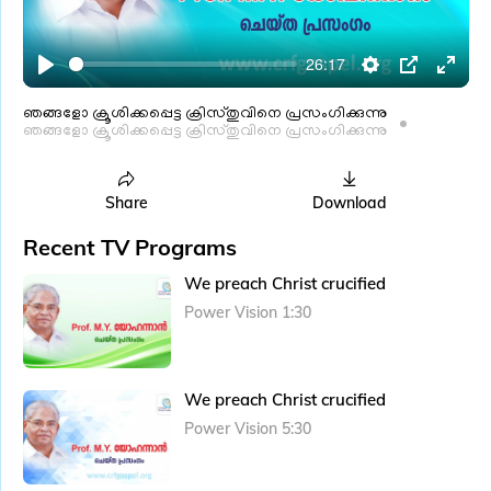
l
a
26:17
y
P
S
P
E
l
e
I
n
ഞങ്ങളോ ക്രൂശിക്കപ്പെട്ട ക്രിസ്തുവിനെ പ്രസംഗിക്കുന്നു
ഞങ്ങളോ ക്രൂശിക്കപ്പെട്ട ക്രിസ്തുവിനെ പ്രസംഗിക്കുന്നു
a
t
P
t
y
t
e
i
r
Share
Download
n
f
Recent TV Programs
g
u
We preach Christ crucified
s
l
Power Vision 1:30
l
s
c
We preach Christ crucified
r
e
Power Vision 5:30
e
n