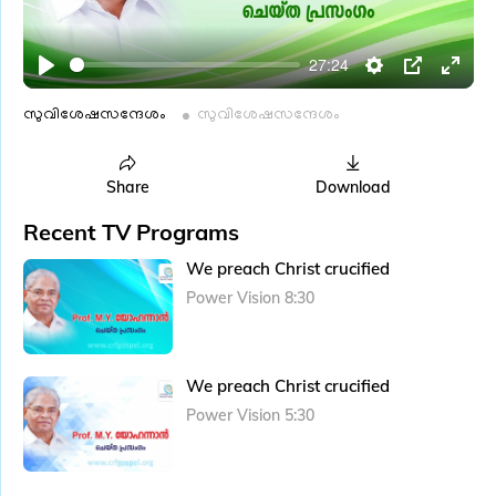
l
a
27:24
y
P
S
P
E
l
e
I
n
സുവിശേഷസന്ദേശം
സുവിശേഷസന്ദേശം
a
t
P
t
y
t
e
Share
Download
i
r
Recent TV Programs
n
f
g
u
We preach Christ crucified
s
l
Power Vision 8:30
l
s
c
We preach Christ crucified
r
Power Vision 5:30
e
e
n