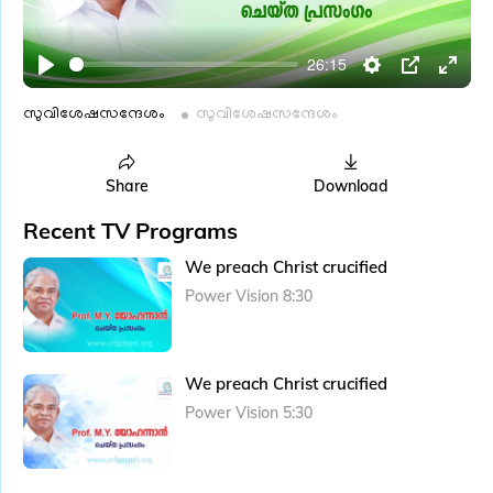
l
a
26:15
y
P
S
P
E
l
e
I
n
സുവിശേഷസന്ദേശം
സുവിശേഷസന്ദേശം
a
t
P
t
y
t
e
Share
Download
i
r
Recent TV Programs
n
f
g
u
We preach Christ crucified
s
l
Power Vision 8:30
l
s
c
We preach Christ crucified
r
Power Vision 5:30
e
e
n