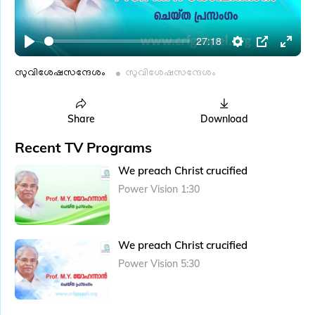
l
a
27:18
y
P
S
P
E
l
e
I
n
സുവിശേഷസന്ദേശം
സുവിശേഷസന്ദേശം
a
t
P
t
y
t
e
Share
Download
i
r
Recent TV Programs
n
f
g
u
We preach Christ crucified
s
l
Power Vision 1:30
l
s
c
We preach Christ crucified
r
Power Vision 5:30
e
e
n