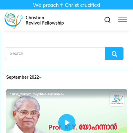
We preach
Christ crucified
September 2022
"അമൃതധാര" സുവിശേഷസന്ദേശം
P