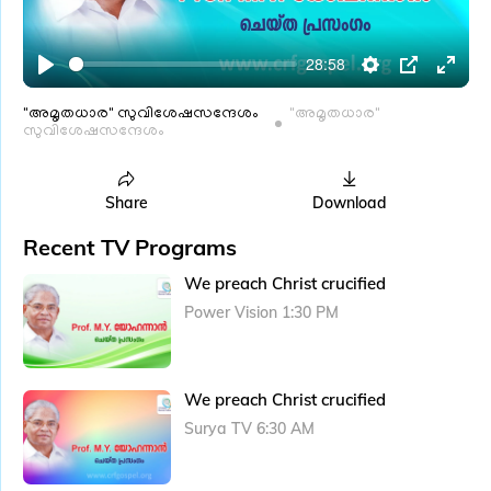
l
a
28:58
y
P
S
P
E
l
e
I
n
"അമൃതധാര" സുവിശേഷസന്ദേശം
"അമൃതധാര"
സുവിശേഷസന്ദേശം
a
t
P
t
y
t
e
i
r
Share
Download
n
f
Recent TV Programs
g
u
We preach Christ crucified
s
l
Power Vision 1:30 PM
l
s
c
We preach Christ crucified
r
e
Surya TV 6:30 AM
e
n