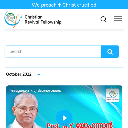
We preach
Christ crucified
October 2022
"അമൃതധാര" സുവിശേഷസന്ദേശം
P