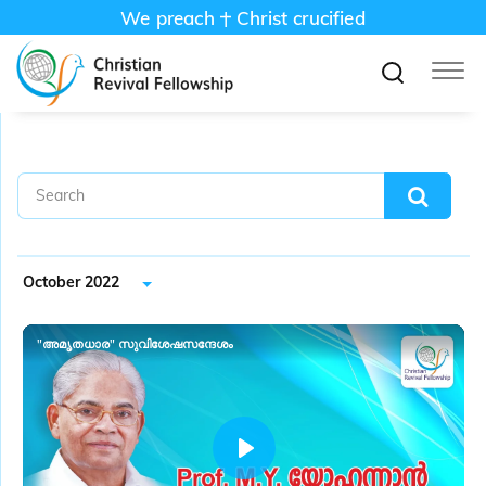
We preach
Christ crucified
October 2022
"അമൃതധാര" സുവിശേഷസന്ദേശം
P