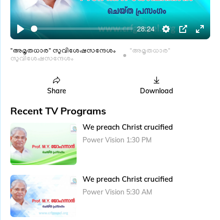
l
a
28:24
y
P
S
P
E
l
e
I
n
"അമൃതധാര" സുവിശേഷസന്ദേശം
"അമൃതധാര"
സുവിശേഷസന്ദേശം
a
t
P
t
y
t
e
i
r
Share
Download
n
f
Recent TV Programs
g
u
We preach Christ crucified
s
l
Power Vision 1:30 PM
l
s
c
We preach Christ crucified
r
e
Power Vision 5:30 AM
e
n