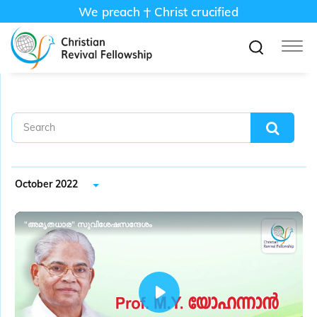
We preach
Christ crucified
October 2022
"അമൃതധാര" സുവിശേഷസന്ദേശം
P