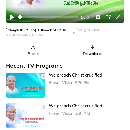
l
a
28:07
y
P
S
P
E
l
e
I
n
"അമൃതധാര" സുവിശേഷസന്ദേശം
"അമൃതധാര"
സുവിശേഷസന്ദേശം
a
t
P
t
y
t
e
i
r
Share
Download
n
f
Recent TV Programs
g
u
We preach Christ crucified
s
l
Power Vision 8:30 PM
l
s
c
We preach Christ crucified
r
e
Power Vision 5:30 AM
e
n