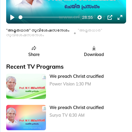
l
a
28:55
y
P
S
P
E
l
e
I
n
"അമൃതധാര" സുവിശേഷസന്ദേശം
"അമൃതധാര"
സുവിശേഷസന്ദേശം
a
t
P
t
y
t
e
i
r
Share
Download
n
f
Recent TV Programs
g
u
We preach Christ crucified
s
l
Power Vision 1:30 PM
l
s
c
We preach Christ crucified
r
e
Surya TV 6:30 AM
e
n