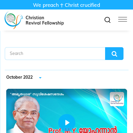
We preach
Christ crucified
October 2022
"അമൃതധാര" സുവിശേഷസന്ദേശം
P