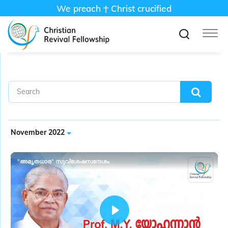
We preach
Christ crucified
November 2022
"അമൃതധാര" സുവിശേഷസന്ദേശം
P