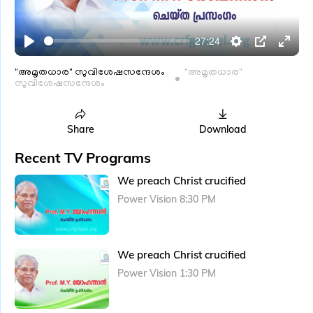
l
a
27:24
y
P
S
P
E
l
e
I
n
"അമൃതധാര" സുവിശേഷസന്ദേശം
"അമൃതധാര"
സുവിശേഷസന്ദേശം
a
t
P
t
y
t
e
i
r
Share
Download
n
f
Recent TV Programs
g
u
We preach Christ crucified
s
l
Power Vision 8:30 PM
l
s
c
We preach Christ crucified
r
e
Power Vision 1:30 PM
e
n