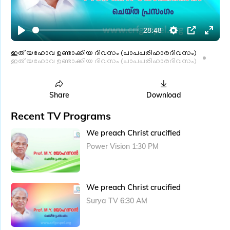
l
a
28:48
y
P
S
P
E
l
e
I
n
ഇത് യഹോവ ഉണ്ടാക്കിയ ദിവസം (പാപപരിഹാരദിവസം)
ഇത് യഹോവ ഉണ്ടാക്കിയ ദിവസം (പാപപരിഹാരദിവസം)
a
t
P
t
y
t
e
i
r
Share
Download
n
f
Recent TV Programs
g
u
We preach Christ crucified
s
l
Power Vision 1:30 PM
l
s
c
We preach Christ crucified
r
e
Surya TV 6:30 AM
e
n