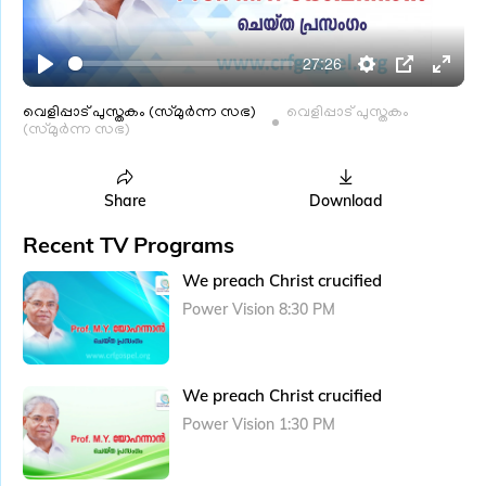
l
a
27:26
y
P
S
P
E
l
e
I
n
വെളിപ്പാട് പുസ്തകം (സ്മുർന്ന സഭ)
വെളിപ്പാട് പുസ്തകം
(സ്മുർന്ന സഭ)
a
t
P
t
y
t
e
i
r
Share
Download
n
f
Recent TV Programs
g
u
We preach Christ crucified
s
l
Power Vision 8:30 PM
l
s
c
We preach Christ crucified
r
e
Power Vision 1:30 PM
e
n