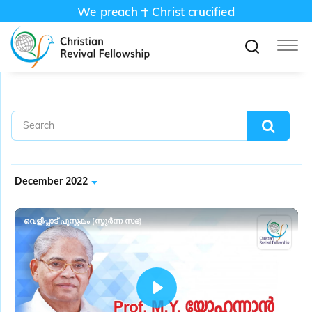
We preach
Christ crucified
December 2022
വെളിപ്പാട് പുസ്തകം (സ്മുർന്ന സഭ)
P