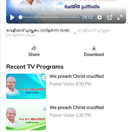
l
a
28:52
y
P
S
P
E
l
e
I
n
വെളിപ്പാട് പുസ്തകം (സ്മുർന്ന സഭ)
വെളിപ്പാട് പുസ്തകം
(സ്മുർന്ന സഭ)
a
t
P
t
y
t
e
i
r
Share
Download
n
f
Recent TV Programs
g
u
We preach Christ crucified
s
l
Power Vision 8:30 PM
l
s
c
We preach Christ crucified
r
e
Power Vision 1:30 PM
e
n