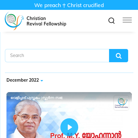
We preach
Christ crucified
December 2022
വെളിപ്പാട് പുസ്തകം (സ്മുർന്ന സഭ)
P