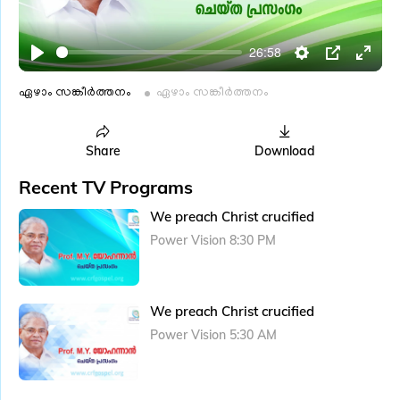
l
a
26:58
y
P
S
P
E
l
e
I
n
ഏഴാം സങ്കീർത്തനം
ഏഴാം സങ്കീർത്തനം
a
t
P
t
y
t
e
Share
Download
i
r
Recent TV Programs
n
f
g
u
We preach Christ crucified
s
l
Power Vision 8:30 PM
l
s
c
We preach Christ crucified
r
Power Vision 5:30 AM
e
e
n