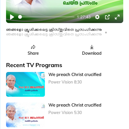
l
a
1:27:43
y
P
S
P
E
l
e
I
n
ഞങ്ങളോ ക്രൂശിക്കപ്പെട്ട ക്രിസ്തുവിനെ പ്രസംഗിക്കുന്നു
ഞങ്ങളോ ക്രൂശിക്കപ്പെട്ട ക്രിസ്തുവിനെ പ്രസംഗിക്കുന്നു
a
t
P
t
y
t
e
i
r
Share
Download
n
f
Recent TV Programs
g
u
We preach Christ crucified
s
l
Power Vision 8:30
l
s
c
We preach Christ crucified
r
e
Power Vision 5:30
e
n