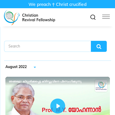
We preach
Christ crucified
August 2022
ഞങ്ങളോ ക്രൂശിക്കപ്പെട്ട ക്രിസ്തുവിനെ പ്രസംഗിക്കുന്നു
P