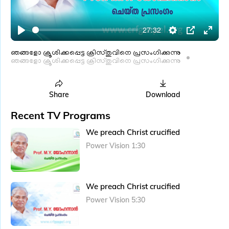
l
a
27:32
y
P
S
P
E
l
e
I
n
ഞങ്ങളോ ക്രൂശിക്കപ്പെട്ട ക്രിസ്തുവിനെ പ്രസംഗിക്കുന്നു
ഞങ്ങളോ ക്രൂശിക്കപ്പെട്ട ക്രിസ്തുവിനെ പ്രസംഗിക്കുന്നു
a
t
P
t
y
t
e
i
r
Share
Download
n
f
Recent TV Programs
g
u
We preach Christ crucified
s
l
Power Vision 1:30
l
s
c
We preach Christ crucified
r
e
Power Vision 5:30
e
n