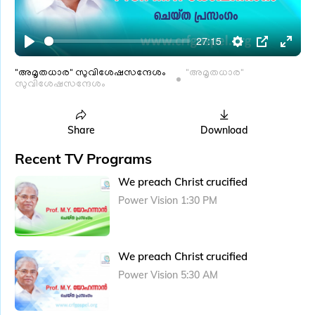
l
a
27:15
y
P
S
P
E
l
e
I
n
"അമൃതധാര" സുവിശേഷസന്ദേശം
"അമൃതധാര"
സുവിശേഷസന്ദേശം
a
t
P
t
y
t
e
i
r
Share
Download
n
f
Recent TV Programs
g
u
We preach Christ crucified
s
l
Power Vision 1:30 PM
l
s
c
We preach Christ crucified
r
e
Power Vision 5:30 AM
e
n