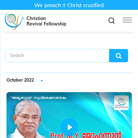
We preach
Christ crucified
October 2022
"അമൃതധാര" സുവിശേഷസന്ദേശം
P